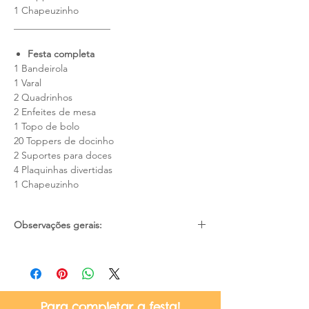
1 Chapeuzinho
____________________
Festa completa
1 Bandeirola
1 Varal
2 Quadrinhos
2 Enfeites de mesa
1 Topo de bolo
20 Toppers de docinho
2 Suportes para doces
4 Plaquinhas divertidas
1 Chapeuzinho
Observações gerais:
Nosso contato é somente via e-mail
cadastrado, então fique atenta(o) para
não prejudicar os prazos estipulados;
Pode haver pequena diferença de cores
Para completar a festa!
devido as configurações e iluminação de