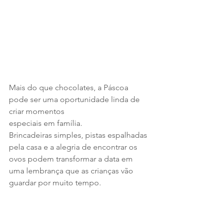
Mais do que chocolates, a Páscoa 
pode ser uma oportunidade linda de 
criar momentos 
especiais em família.
Brincadeiras simples, pistas espalhadas 
pela casa e a alegria de encontrar os 
ovos podem transformar a data em 
uma lembrança que as crianças vão 
guardar por muito tempo.
No fim das contas, são justamente 
esses momentos — cheios de 
surpresa, imaginação e risadas — que 