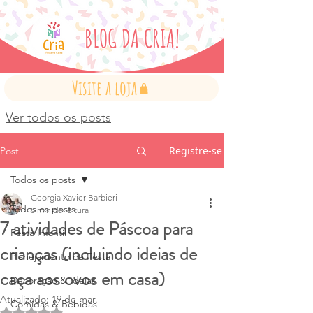
BLOG DA CRIA!
Visite a loja
Ver todos os posts
Registre-se
Post
Todos os posts
Georgia Xavier Barbieri
Todos os posts
5 min de leitura
7 atividades de Páscoa para
Festa Infantil
crianças (incluindo ideias de
Planejamento da Festa
caça aos ovos em casa)
Decoração & Ideias
Atualizado:
19 de mar.
Comidas & Bebidas
Avaliado com NaN de 5 estrelas.