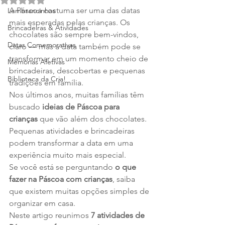
A Páscoa costuma ser uma das datas 
Lembrancinhas
mais esperadas pelas crianças. Os 
Brincadeiras & Atividades
chocolates são sempre bem-vindos, 
Datas Comemorativas
claro — mas a data também pode se 
transformar em um momento cheio de 
Memórias Afetivas
brincadeiras, descobertas e pequenas 
Biblioteca da Cria!
tradições em família.
Nos últimos anos, muitas famílias têm 
buscado 
ideias de Páscoa para 
crianças
 que vão além dos chocolates. 
Pequenas atividades e brincadeiras 
podem transformar a data em uma 
experiência muito mais especial.
Se você está se perguntando 
o que 
fazer na Páscoa com crianças
, saiba 
que existem muitas opções simples de 
organizar em casa.
Neste artigo reunimos 
7 atividades de 