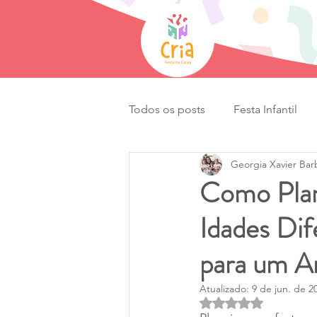
Todos os posts
Festa Infantil
Georgia Xavier Barb
Comidas & Bebidas
Lembr
Como Plan
Idades Dif
Datas Comemorativas
Mem
para um An
Atualizado:
9 de jun. de 2
Avaliado com NaN d