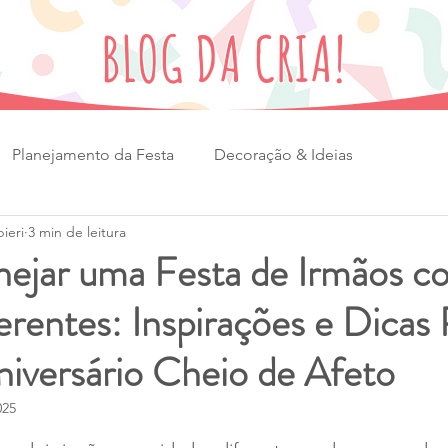
BLOG DA CRIA!
Planejamento da Festa
Decoração & Ideias
ieri
3 min de leitura
ancinhas
Brincadeiras & Atividades
ejar uma Festa de Irmãos c
erentes: Inspirações e Dicas 
órias Afetivas
Biblioteca da Cria!
iversário Cheio de Afeto
025
e 5 estrelas.