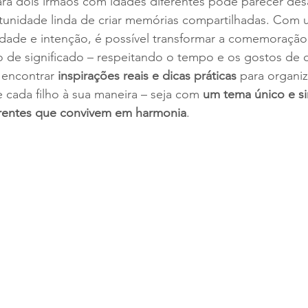
ara dois irmãos com idades diferentes pode parecer desa
unidade linda de criar memórias compartilhadas. Com
ividade e intenção, é possível transformar a comemoraçã
io de significado – respeitando o tempo e os gostos de 
 encontrar 
inspirações reais e dicas práticas
 para organiz
 cada filho à sua maneira – seja com 
um tema único e s
erentes que convivem em harmonia
.