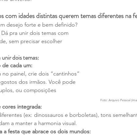
s com idades distintas querem temas diferentes na f
um desejo forte e bem definido? 
Dá pra unir dois temas com 
ade, sem precisar escolher 
 unir dois temas:
o de cada um:
 no painel, crie dois “cantinhos” 
gostos dos irmãos. Você pode 
duplos, ou composições 
Foto: Arquivo Pessoal (im
 cores integrada:
erentes (ex: dinossauros e borboletas), tons semelhan
am a manter a harmonia visual.
a a festa que abrace os dois mundos: