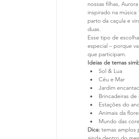
nossas filhas, Aurora
inspirado na música
parto da caçula e vi
duas.
Esse tipo de escolha
especial – porque va
que participam. 
Ideias de temas simb
Sol & Lua
Céu e Mar
Jardim encanta
Brincadeiras de 
Estações do an
Animais da flore
Mundo das cor
Dica:
 temas amplos 
ainda dentro do mes