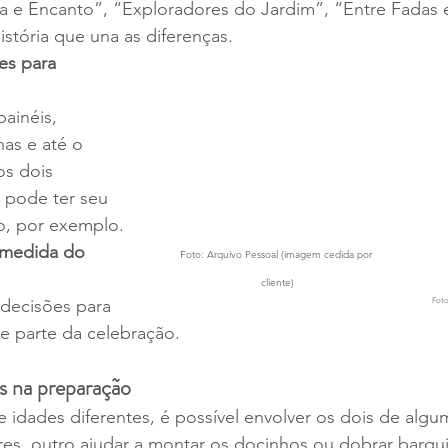
 e Encanto”, “Exploradores do Jardim”, “Entre Fadas 
istória que una as diferenças.
es para 
ainéis, 
as e até o 
os dois 
o pode ter seu 
o, por exemplo.
a medida do 
Foto: Arquivo Pessoal (imagem cedida por 
cliente)
 decisões para 
Foto
 e parte da celebração.
s na preparação
idades diferentes, é possível envolver os dois de algu
res, outro ajudar a montar os docinhos ou dobrar barqu