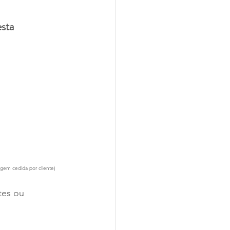
esta
agem cedida por cliente)
tes ou 