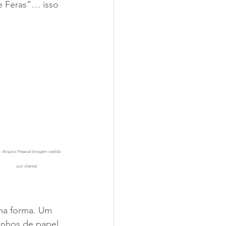
e Feras”… isso 
: Arquivo Pessoal (imagem cedida 
por cliente)
ma forma. Um 
inhos de papel, 