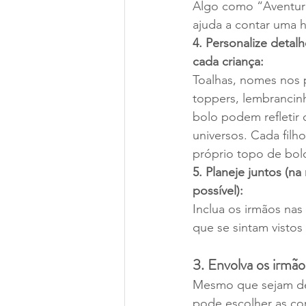
Algo como “Aventura
ajuda a contar uma h
4. Personalize detalh
cada criança:
Toalhas, nomes nos p
toppers, lembrancinh
bolo podem refletir 
universos. Cada filh
próprio topo de bol
5. Planeje juntos (n
possível):
Inclua os irmãos nas
que se sintam vistos
3. Envolva os irmão
Mesmo que sejam de 
pode escolher as co