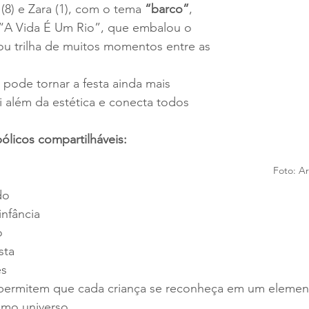
 (8) e Zara (1), com o tema 
“barco”
, 
 “A Vida É Um Rio”, que embalou o 
rou trilha de muitos momentos entre as 
 pode tornar a festa ainda mais 
i além da estética e conecta todos 
ólicos compartilháveis:
Foto: Ar
do
infância
o
sta
es
permitem que cada criança se reconheça em um element
mo universo. 