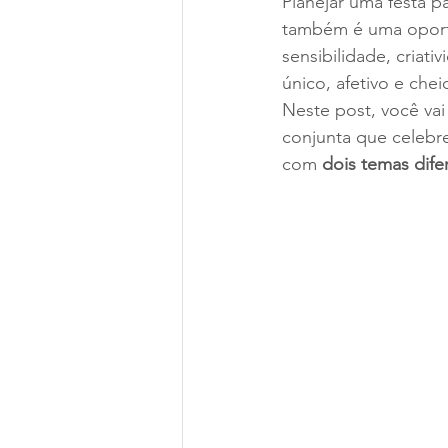
Planejar uma festa p
também é uma oport
sensibilidade, criat
único, afetivo e che
Neste post, você vai
conjunta que celebre
com 
dois temas dif