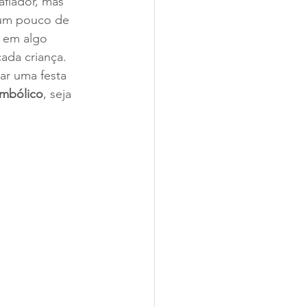
fiador, mas 
 um pouco de 
o em algo 
cada criança.
ar uma festa 
imbólico
, seja 