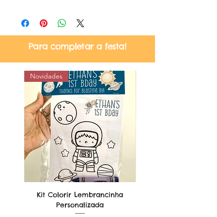
Para completar a festa!
Novidades
Kit Colorir Lembrancinha
Lembrancinha Dobr
Personalizada