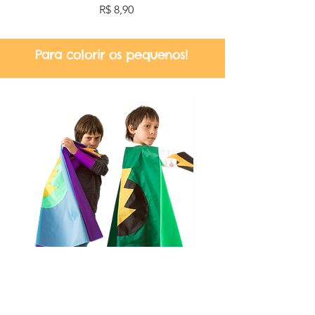
Preço
R$ 8,90
Para colorir os pequenos!
Kit capa + bracelete heróis
Tatuagem Alegria dos
colorindo o mundo