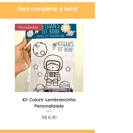
Para completar a festa!
Novidades
Kit Colorir Lembrancinha
Lembrancinha Dobr
Personalizada
Preço
R$ 8,90