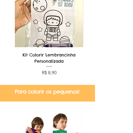
Kit Colorir Lembrancinha
Lembrancinha Dobr
Personalizada
Preço
R$ 8,90
Para colorir os pequenos!