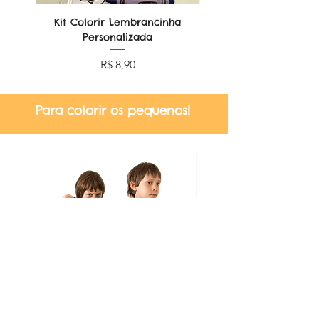
Kit Colorir Lembrancinha
Lembrancinha Dobr
Personalizada
Preço
R$ 8,90
Para colorir os pequenos!