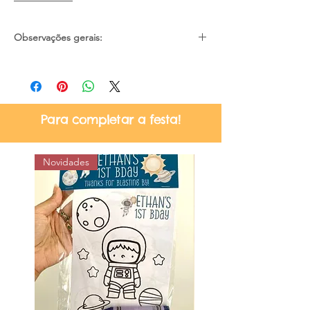
Observações gerais:
Pode haver pequena diferença de cores
devido as configurações e iluminação de
cada tela/monitor;
Material não resistente a água;
Para completar a festa!
Certifique-se quanto ao prazo de
entrega no momento da compra, se
atende a sua necessidade;
Novidades
Não nos responsabilizamos por atrasos
dos correios.