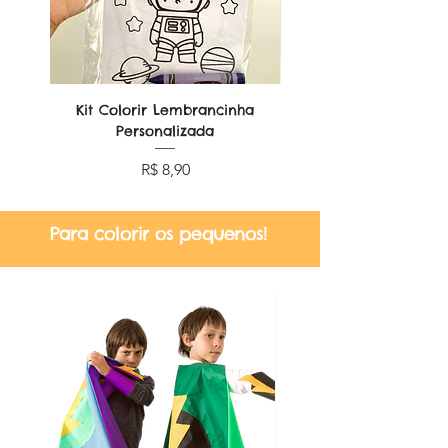
Kit Colorir Lembrancinha
Lembrancinha Dobr
Personalizada
Preço
R$ 8,90
Para colorir os pequenos!