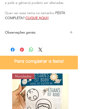
e pele e gênero) podem ser alteradas.
Quer ver esse tema no tamanho
FESTA
COMPLETA?
CLIQUE AQUI!
Observações gerais:
Pode haver pequena diferença de cores
devido as configurações e iluminação de
cada tela/monitor;
Material não resistente a água;
Para completar a festa!
Certifique-se quanto ao prazo de
entrega no momento da compra, se
atende a sua necessidade;
Novidades
Não nos responsabilizamos por atrasos
dos correios.