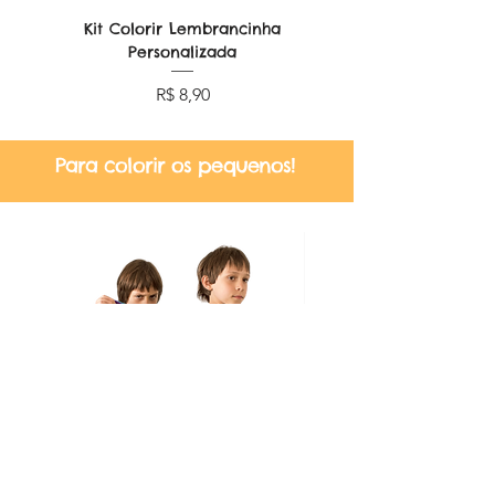
Kit Colorir Lembrancinha
Lembrancinha Dobr
Personalizada
Preço
R$ 8,90
Para colorir os pequenos!