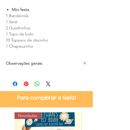
Mini festa
1 Bandeirola
1 Varal
2 Quadrinhos
1 Topo de bolo
10 Toppers de docinho
1 Chapeuzinho
Observações gerais:
Pode haver pequena diferença de cores
devido as configurações e iluminação de
cada tela/monitor;
Material não resistente a água;
Para completar a festa!
Certifique-se quanto ao prazo de
entrega no momento da compra, se
atende a sua necessidade;
Novidades
Não nos responsabilizamos por atrasos
dos correios.