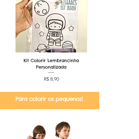
Kit Colorir Lembrancinha
Lembrancinha Dobr
Personalizada
Preço
R$ 8,90
Para colorir os pequenos!