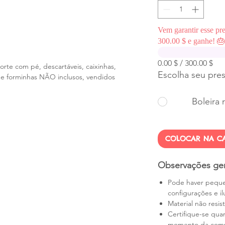
Vem garantir esse pr
300.00 $ e ganhe! 
0.00 $ / 300.00 $
uporte com pé, descartáveis, caixinhas,
Escolha seu pre
 e forminhas NÃO inclusos, vendidos
Boleira 
COLOCAR NA CA
Observações ger
Pode haver peque
configurações e i
Material não resis
Certifique-se qua
momento da compr