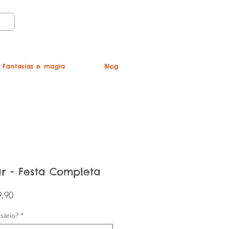
Login
Fantasias e magia
Blog
r - Festa Completa
Preço promocional
,90
sário?
*