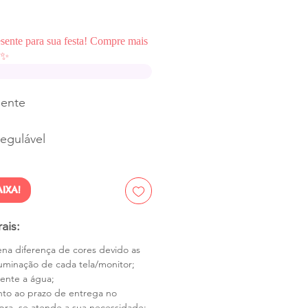
esente para sua festa! Compre mais
✨
sente
regulável
IXA!
ais:
na diferença de cores devido as
luminação de cada tela/monitor;
tente a água;
nto ao prazo de entrega no
a, se atende a sua necessidade;