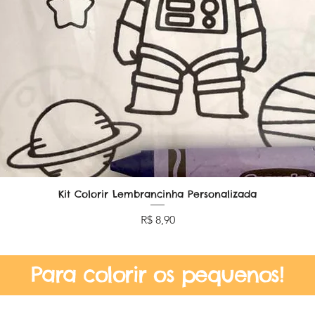
Kit Colorir Lembrancinha Personalizada
Visualização rápida
Preço
R$ 8,90
Para colorir os pequenos!