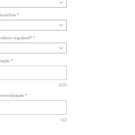
euzinhos
*
oleira regulável?
*
zação
*
0/20
rsonalização
*
0/2