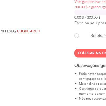
Vem garantir esse pr
300.00 $ e ganhe! 
0.00 $ / 300.00 $
Escolha seu pre
INI FESTA
?
CLIQUE AQUI!
Boleira 
COLOCAR NA CA
Observações ger
Pode haver peque
configurações e i
Material não resis
Certifique-se qua
momento da compr
Não nos responsab