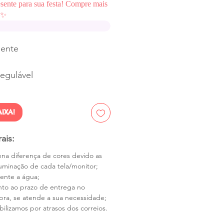
esente para sua festa! Compre mais
✨
sente
regulável
IXA!
ais:
na diferença de cores devido as
luminação de cada tela/monitor;
tente a água;
nto ao prazo de entrega no
a, se atende a sua necessidade;
ilizamos por atrasos dos correios.