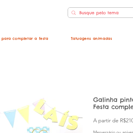
s para completar a festa
Tatuagens animadas
Galinha pint
Festa compl
A partir de
R$210
Mesversário ou aniver