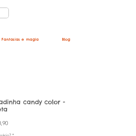
Login
Fantasias e magia
Blog
adinha candy color -
eta
Preço promocional
,90
sário?
*