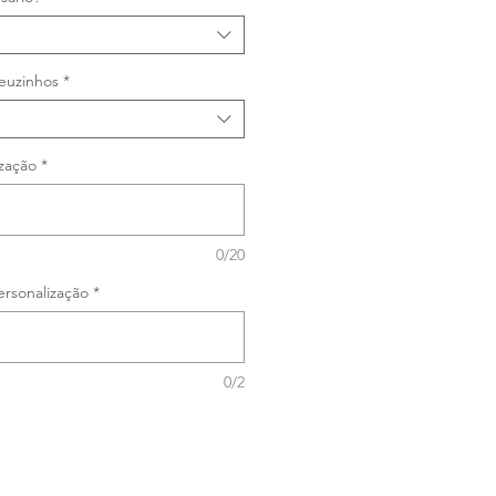
euzinhos
*
zação
*
0/20
rsonalização
*
0/2