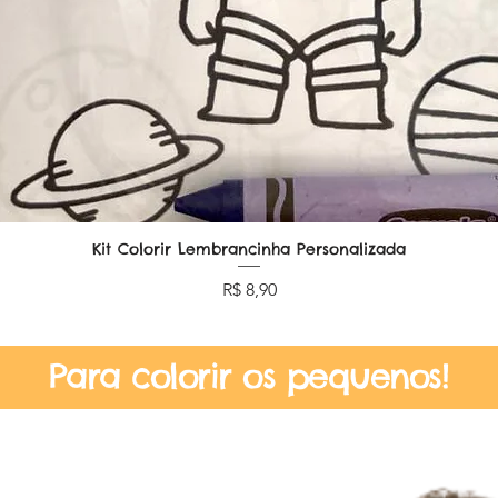
Kit Colorir Lembrancinha Personalizada
Visualização rápida
Preço
R$ 8,90
Para colorir os pequenos!