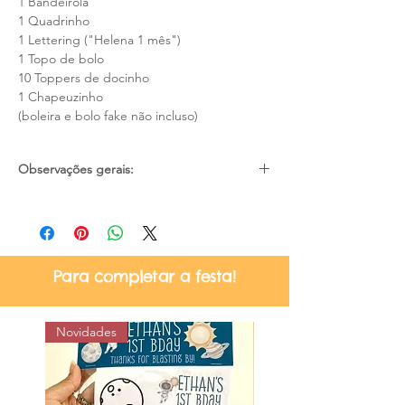
1 Bandeirola
1 Quadrinho
1 Lettering ("Helena 1 mês")
1 Topo de bolo
10 Toppers de docinho
1 Chapeuzinho
(boleira e bolo fake não incluso)
Observações gerais:
Pode haver pequena diferença de cores
devido as configurações e iluminação de
cada tela/monitor;
Material não resistente a água;
Para completar a festa!
Certifique-se quanto ao prazo de
entrega no momento da compra, se
atende a sua necessidade;
Novidades
Não nos responsabilizamos por atrasos
dos correios.