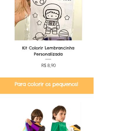
Kit Colorir Lembrancinha
Lembrancinha Dobr
Personalizada
Preço
R$ 8,90
Para colorir os pequenos!