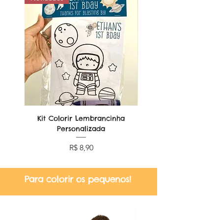
Não nos responsabilizamos por atrasos
dos correios.
Kit Colorir Lembrancinha
Lembrancinha Dobr
Personalizada
Preço
R$ 8,90
Para colorir os pequenos!