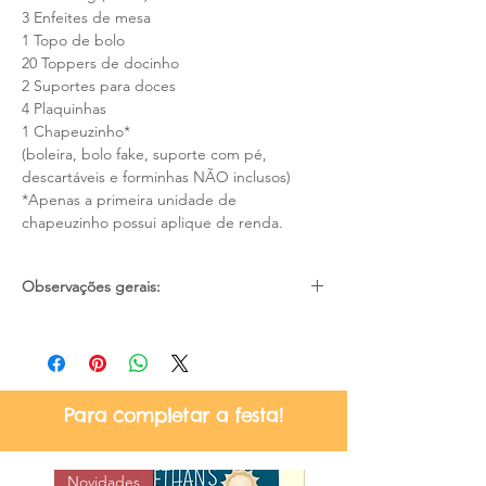
3 Enfeites de mesa
1 Topo de bolo
20 Toppers de docinho
2 Suportes para doces
4 Plaquinhas
1 Chapeuzinho*
(boleira, bolo fake, suporte com pé,
descartáveis e forminhas NÃO inclusos)
*Apenas a primeira unidade de
chapeuzinho possui aplique de renda.
Observações gerais:
Pode haver pequena diferença de cores
devido as configurações e iluminação de
cada tela/monitor;
Material não resistente a água;
Para completar a festa!
Certifique-se quanto ao prazo de
entrega no momento da compra, se
atende a sua necessidade;
Novidades