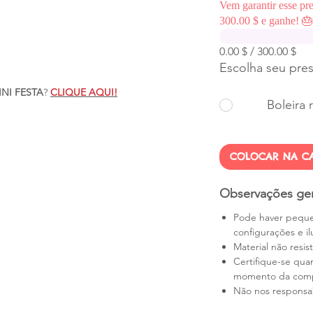
Vem garantir esse pr
300.00 $ e ganhe! 
0.00 $ / 300.00 $
Escolha seu pre
INI FESTA
?
CLIQUE AQUI!
Boleira 
COLOCAR NA CA
Observações ger
Pode haver peque
configurações e i
Material não resis
Certifique-se qua
momento da compr
Não nos responsab