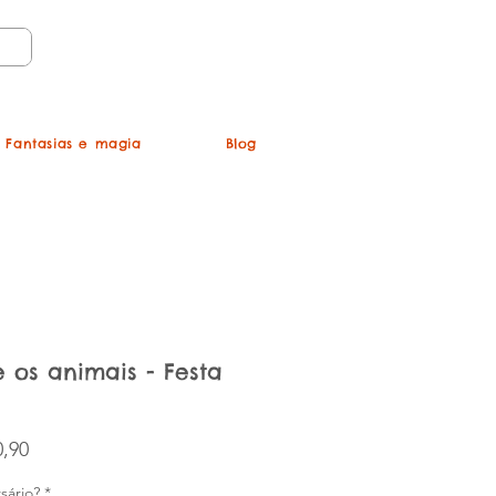
Login
Fantasias e magia
Blog
 os animais - Festa
Preço promocional
,90
sário?
*