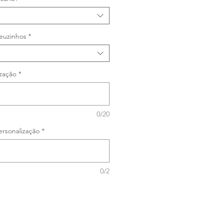
euzinhos
*
zação
*
0/20
rsonalização
*
0/2