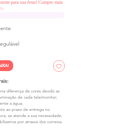
esente para sua festa! Compre mais
✨
sente
regulável
IXA!
ais:
na diferença de cores devido as
luminação de cada tela/monitor;
tente a água;
nto ao prazo de entrega no
a, se atende a sua necessidade;
ilizamos por atrasos dos correios.