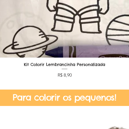
Kit Colorir Lembrancinha Personalizada
Visualização rápida
Preço
R$ 8,90
Para colorir os pequenos!