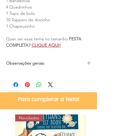
1 Bandeirola
4 Quadrinhos
1 Topo de bolo
10 Toppers de docinho
1 Chapeuzinho
Quer ver esse tema no tamanho
FESTA
COMPLETA?
CLIQUE AQUI!
Observações gerais:
Pode haver pequena diferença de cores
devido as configurações e iluminação de
cada tela/monitor;
Material não resistente a água;
Para completar a festa!
Certifique-se quanto ao prazo de
entrega no momento da compra, se
atende a sua necessidade;
Novidades
Não nos responsabilizamos por atrasos
dos correios.