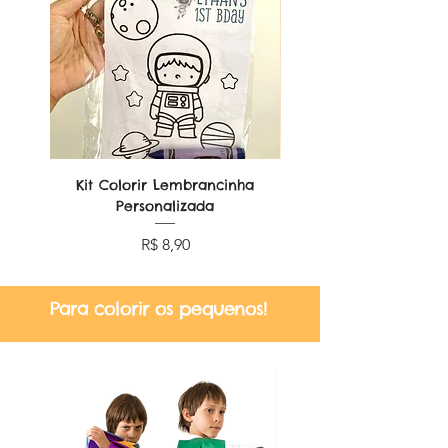
Kit Colorir Lembrancinha
Lembrancinha Dobr
Personalizada
Preço
R$ 8,90
Para colorir os pequenos!